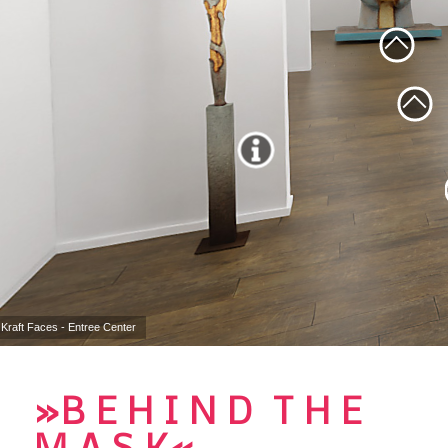
Kraft Faces - Entree Center
»B E H I N D T H E